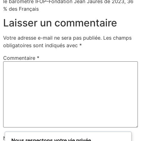
le baromètre IFOP–Fondation Jean Jaurès de 2023, 36
% des Français
Laisser un commentaire
Votre adresse e-mail ne sera pas publiée.
Les champs
obligatoires sont indiqués avec
*
Commentaire
*
Nom
*
Nous respectons votre vie privée