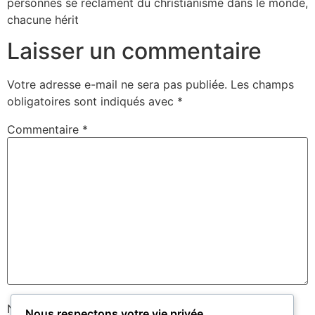
personnes se réclament du christianisme dans le monde,
chacune hérit
Laisser un commentaire
Votre adresse e-mail ne sera pas publiée.
Les champs
obligatoires sont indiqués avec
*
Commentaire
*
Nom
*
Nous respectons votre vie privée