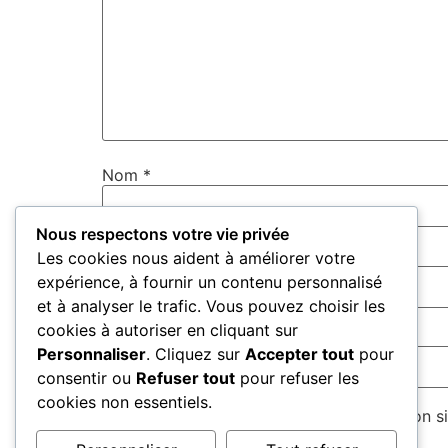
Nom
*
Nous respectons votre vie privée
E-mail
*
Les cookies nous aident à améliorer votre
expérience, à fournir un contenu personnalisé
et à analyser le trafic. Vous pouvez choisir les
cookies à autoriser en cliquant sur
Site web
Personnaliser
. Cliquez sur
Accepter tout
pour
consentir ou
Refuser tout
pour refuser les
cookies non essentiels.
Enregistrer mon nom, mon e-mail et mon si