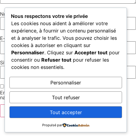
Nom
*
Nous respectons votre vie privée
Les cookies nous aident à améliorer votre
expérience, à fournir un contenu personnalisé
et à analyser le trafic. Vous pouvez choisir les
E-mail
*
cookies à autoriser en cliquant sur
Personnaliser
. Cliquez sur
Accepter tout
pour
consentir ou
Refuser tout
pour refuser les
Site web
cookies non essentiels.
Personnaliser
Enregistrer mon nom, mon e-mail et mon site dans le
Tout refuser
navigateur pour mon prochain commentaire.
Tout accepter
Propulsé par
Tous droits réservés