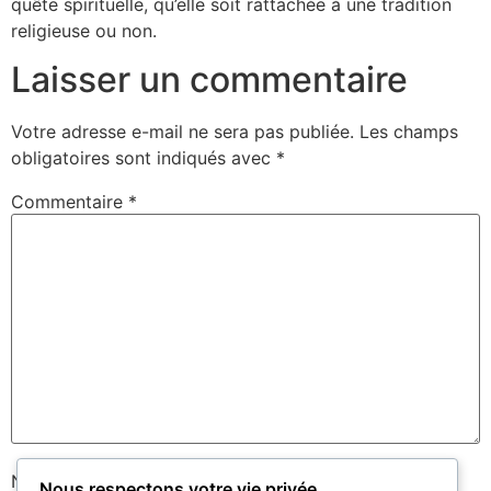
quête spirituelle, qu’elle soit rattachée à une tradition
religieuse ou non.
Laisser un commentaire
Votre adresse e-mail ne sera pas publiée.
Les champs
obligatoires sont indiqués avec
*
Commentaire
*
Nom
*
Nous respectons votre vie privée