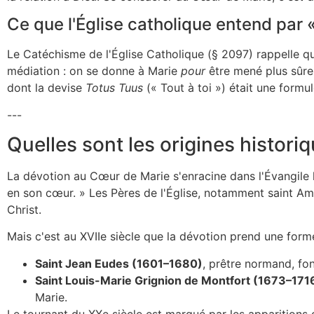
Ce que l'Église catholique entend par 
Le Catéchisme de l'Église Catholique (§ 2097) rappelle qu
médiation : on se donne à Marie
pour
être mené plus sûre
dont la devise
Totus Tuus
(« Tout à toi ») était une form
---
Quelles sont les origines histori
La dévotion au Cœur de Marie s'enracine dans l'Évangile l
en son cœur. » Les Pères de l'Église, notamment saint A
Christ.
Mais c'est au XVIIe siècle que la dévotion prend une form
Saint Jean Eudes (1601–1680)
, prêtre normand, fo
Saint Louis-Marie Grignion de Montfort (1673–171
Marie.
Le tournant du XXe siècle est marqué par les apparitions 