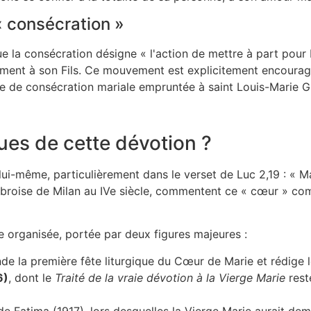
« consécration »
e la consécration désigne « l'action de mettre à part pour 
ment à son Fils. Ce mouvement est explicitement encouragé
ule de consécration mariale empruntée à saint Louis-Marie G
ques de cette dévotion ?
ui-même, particulièrement dans le verset de Luc 2,19 : « M
mbroise de Milan au IVe siècle, commentent ce « cœur » com
e organisée, portée par deux figures majeures :
nde la première fête liturgique du Cœur de Marie et rédige 
6)
, dont le
Traité de la vraie dévotion à la Vierge Marie
rest
de Fatima (1917), lors desquelles la Vierge Marie aurait de