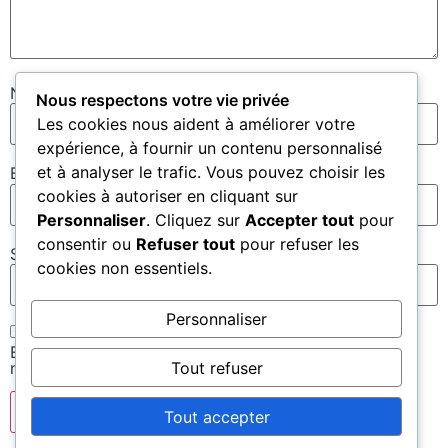
Nom
*
Nous respectons votre vie privée
Les cookies nous aident à améliorer votre
expérience, à fournir un contenu personnalisé
et à analyser le trafic. Vous pouvez choisir les
E-mail
*
cookies à autoriser en cliquant sur
Personnaliser
. Cliquez sur
Accepter tout
pour
consentir ou
Refuser tout
pour refuser les
Site web
cookies non essentiels.
Personnaliser
Enregistrer mon nom, mon e-mail et mon site dans le
Tout refuser
navigateur pour mon prochain commentaire.
Tout accepter