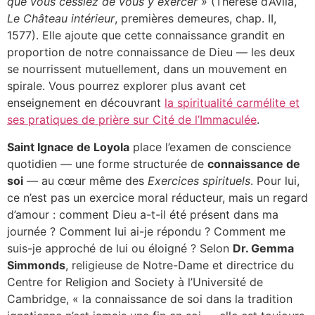
que vous cessiez de vous y exercer »
(Thérèse d’Avila,
Le Château intérieur
, premières demeures, chap. II,
1577). Elle ajoute que cette connaissance grandit en
proportion de notre connaissance de Dieu — les deux
se nourrissent mutuellement, dans un mouvement en
spirale. Vous pourrez explorer plus avant cet
enseignement en découvrant
la spiritualité carmélite et
ses pratiques de prière sur Cité de l’Immaculée
.
Saint Ignace de Loyola
place l’examen de conscience
quotidien — une forme structurée de
connaissance de
soi
— au cœur même des
Exercices spirituels
. Pour lui,
ce n’est pas un exercice moral réducteur, mais un regard
d’amour : comment Dieu a-t-il été présent dans ma
journée ? Comment lui ai-je répondu ? Comment me
suis-je approché de lui ou éloigné ? Selon
Dr. Gemma
Simmonds
, religieuse de Notre-Dame et directrice du
Centre for Religion and Society à l’Université de
Cambridge, « la connaissance de soi dans la tradition