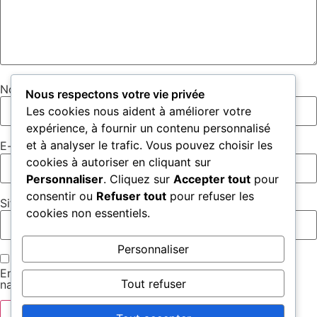
Nom
*
Nous respectons votre vie privée
Les cookies nous aident à améliorer votre
expérience, à fournir un contenu personnalisé
et à analyser le trafic. Vous pouvez choisir les
E-mail
*
cookies à autoriser en cliquant sur
Personnaliser
. Cliquez sur
Accepter tout
pour
consentir ou
Refuser tout
pour refuser les
Site web
cookies non essentiels.
Personnaliser
Enregistrer mon nom, mon e-mail et mon site dans le
Tout refuser
navigateur pour mon prochain commentaire.