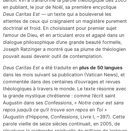
Benoît XVI a transformé la parole théologique dès 2005
en publiant, le jour de Noël, sa première encyclique
Deus Caritas Est
— un texte qui a bouleversé les
attentes de ceux qui craignaient un magistère purement
doctrinal et froid. En choisissant pour premier sujet
l’amour de Dieu, et en articulant
eros
et
agapè
dans un
dialogue philosophique d’une grande beauté formelle,
Joseph Ratzinger a montré que sa plume de théologien
pouvait aussi devenir outil de contemplation.
Deus Caritas Est
a été traduite en
plus de 50 langues
dans les mois suivant sa publication (Vatican News), et
commentée dans des centaines d’ouvrages et revues
théologiques à travers le monde. Le texte résonne avec
la grande mystique chrétienne : comme l’écrit saint
Augustin dans ses
Confessions
,
« Notre cœur est sans
repos jusqu’à ce qu’il trouve son repos en Toi »
(Augustin d’Hippone,
Confessions
, Livre I, ~397). Cette
parole vieille de seize siècles continuait, en 2005, de
structurer la recherche spirituelle de millions de lecteurs