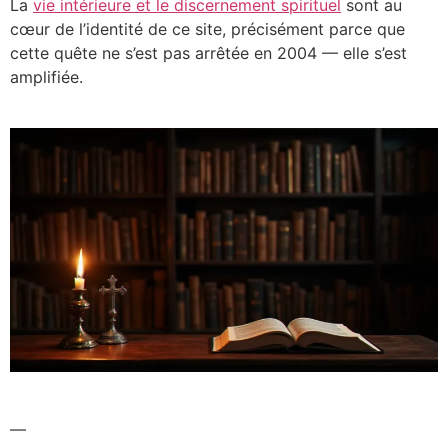
La
vie intérieure et le discernement spirituel
sont au
cœur de l’identité de ce site, précisément parce que
cette quête ne s’est pas arrêtée en 2004 — elle s’est
amplifiée.
—